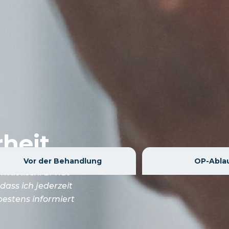
heit
Vor der Behandlung
OP-Abla
ntastisch. Er hat
dass ich jederzeit
bestens informiert