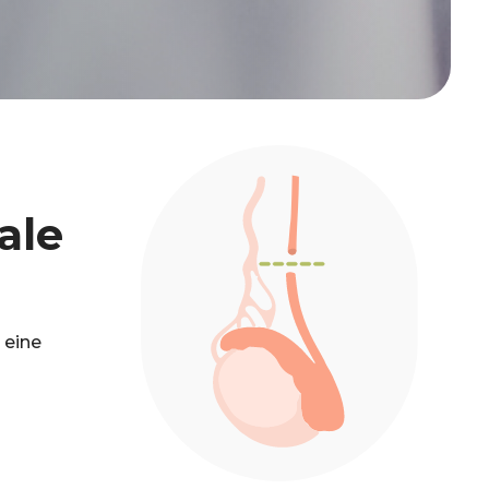
ale
 eine