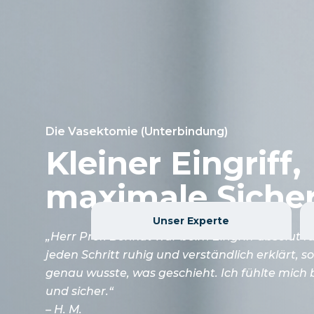
Die Vasektomie (Unterbindung)
Kleiner Eingriff,
maximale Sicher
Unser Experte
„Herr Prof. Bonkat war beim Eingriff absolut fa
jeden Schritt ruhig und verständlich erklärt, so
genau wusste, was geschieht. Ich fühlte mich 
und sicher.“
– H. M.